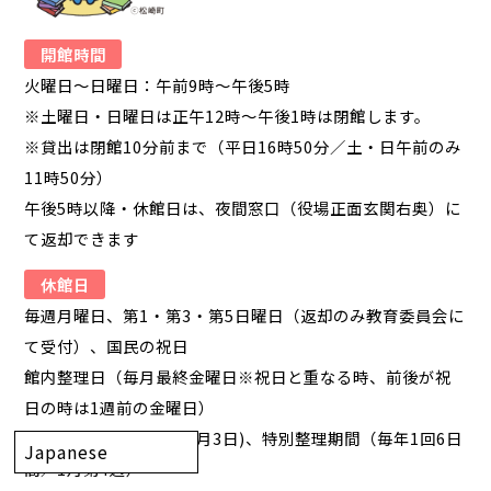
開館時間
火曜日～日曜日：午前9時～午後5時
※土曜日・日曜日は正午12時～午後1時は閉館します。
※貸出は閉館10分前まで（平日16時50分／土・日午前のみ
11時50分）
午後5時以降・休館日は、夜間窓口（役場正面玄関右奥）に
て返却できます
休館日
毎週月曜日、第1・第3・第5日曜日（返却のみ教育委員会に
て受付）、国民の祝日
館内整理日（毎月最終金曜日※祝日と重なる時、前後が祝
日の時は1週前の金曜日）
年末年始(12月29日～1月3日)、特別整理期間（毎年1回6日
間／1月第4週）