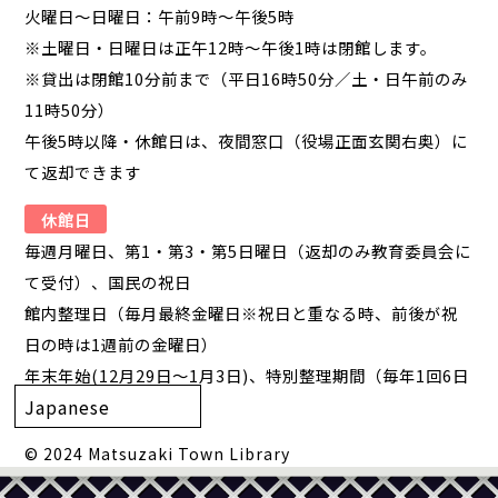
火曜日～日曜日：午前9時～午後5時
※土曜日・日曜日は正午12時～午後1時は閉館します。
※貸出は閉館10分前まで（平日16時50分／土・日午前のみ
11時50分）
午後5時以降・休館日は、夜間窓口（役場正面玄関右奥）に
て返却できます
休館日
毎週月曜日、第1・第3・第5日曜日（返却のみ教育委員会に
て受付）、国民の祝日
館内整理日（毎月最終金曜日※祝日と重なる時、前後が祝
日の時は1週前の金曜日）
年末年始(12月29日～1月3日)、特別整理期間（毎年1回6日
間／1月第4週）
© 2024 Matsuzaki Town Library